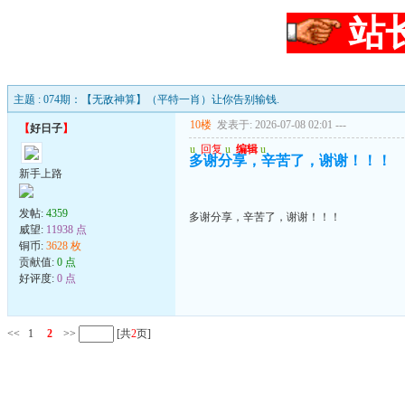
站
主题 : 074期：【无敌神算】（平特一肖）让你告别输钱.
10楼
发表于: 2026-07-08 02:01
---
【
好日子
】
u
回复
u
编辑
u
多谢分享，辛苦了，谢谢！！！
新手上路
发帖:
4359
多谢分享，辛苦了，谢谢！！！
威望:
11938 点
铜币:
3628 枚
贡献值:
0 点
好评度:
0 点
<<
1
2
>>
[共
2
页]