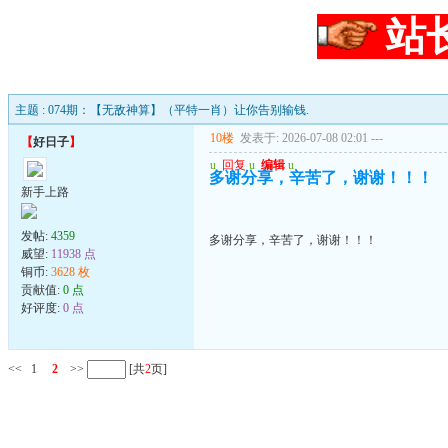
站
主题 : 074期：【无敌神算】（平特一肖）让你告别输钱.
10楼
发表于: 2026-07-08 02:01
---
【
好日子
】
u
回复
u
编辑
u
多谢分享，辛苦了，谢谢！！！
新手上路
发帖:
4359
多谢分享，辛苦了，谢谢！！！
威望:
11938 点
铜币:
3628 枚
贡献值:
0 点
好评度:
0 点
<<
1
2
>>
[共
2
页]