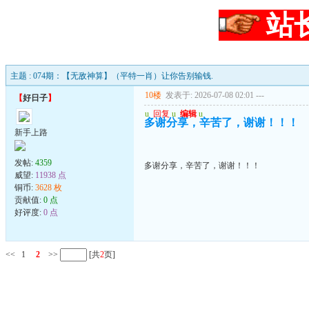
站
主题 : 074期：【无敌神算】（平特一肖）让你告别输钱.
10楼
发表于: 2026-07-08 02:01
---
【
好日子
】
u
回复
u
编辑
u
多谢分享，辛苦了，谢谢！！！
新手上路
发帖:
4359
多谢分享，辛苦了，谢谢！！！
威望:
11938 点
铜币:
3628 枚
贡献值:
0 点
好评度:
0 点
<<
1
2
>>
[共
2
页]