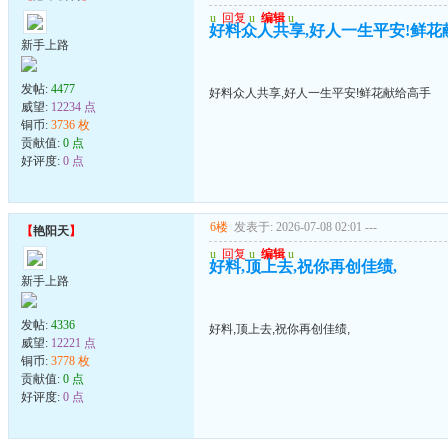
u
回复
u
编辑
u
好料众人共享,好人一生平安!鲜花
新手上路
发帖:
4477
好料众人共享,好人一生平安!鲜花献给高手
威望:
12234 点
铜币:
3736 枚
贡献值:
0 点
好评度:
0 点
6楼
发表于: 2026-07-08 02:01
---
【
艳阳天
】
u
回复
u
编辑
u
好料,顶上去,祝你再创佳绩,
新手上路
发帖:
4336
好料,顶上去,祝你再创佳绩,
威望:
12221 点
铜币:
3778 枚
贡献值:
0 点
好评度:
0 点