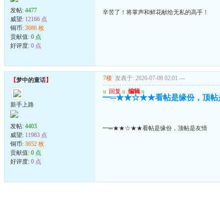
发帖:
4477
辛苦了！将掌声和鲜花献给无私的高手！
威望:
12166 点
铜币:
3686 枚
贡献值:
0 点
好评度:
0 点
7楼
发表于: 2026-07-08 02:01
---
【
梦中的童话
】
u
回复
u
编辑
u
━═★★☆★★看帖是缘份，顶帖
新手上路
发帖:
4403
━═★★☆★★看帖是缘份，顶帖是友情
威望:
11983 点
铜币:
3652 枚
贡献值:
0 点
好评度:
0 点