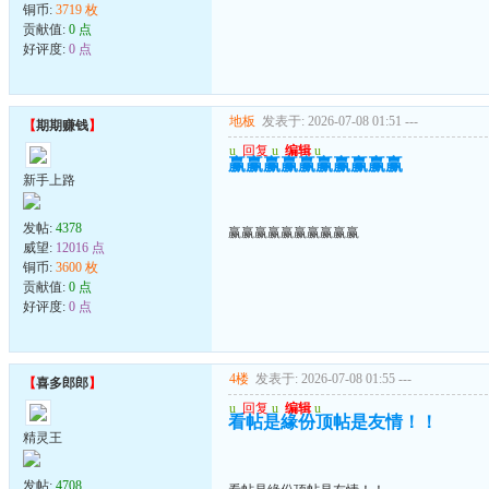
铜币:
3719 枚
贡献值:
0 点
好评度:
0 点
地板
发表于: 2026-07-08 01:51
---
【
期期赚钱
】
u
回复
u
编辑
u
赢赢赢赢赢赢赢赢赢赢
新手上路
发帖:
4378
赢赢赢赢赢赢赢赢赢赢
威望:
12016 点
铜币:
3600 枚
贡献值:
0 点
好评度:
0 点
4楼
发表于: 2026-07-08 01:55
---
【
喜多郎郎
】
u
回复
u
编辑
u
看帖是緣份顶帖是友情！！
精灵王
发帖:
4708