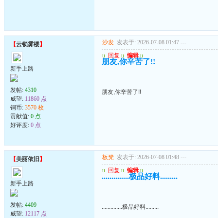
沙发
发表于: 2026-07-08 01:47
---
【
云锁雾楼
】
u
回复
u
编辑
u
朋友,你辛苦了!!
新手上路
发帖:
4310
朋友,你辛苦了!!
威望:
11860 点
铜币:
3570 枚
贡献值:
0 点
好评度:
0 点
板凳
发表于: 2026-07-08 01:48
---
【
美丽依旧
】
u
回复
u
编辑
u
..............极品好料.........
新手上路
发帖:
4409
..............极品好料.........
威望:
12117 点