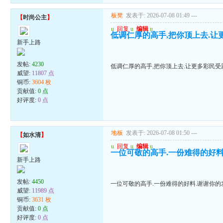
板凳
发表于: 2026-07-08 01:49
---
【
时尚公主
】
u
回复
u
编辑
u
低调仁厚的高手,把你顶上去.让
新手上路
发帖:
4230
低调仁厚的高手,把你顶上去.让更多彩民受
威望:
11807 点
铜币:
3604 枚
贡献值:
0 点
好评度:
0 点
地板
发表于: 2026-07-08 01:50
---
【
如水清
】
u
回复
u
编辑
u
一位可敬的高手.一份难得的好料
新手上路
发帖:
4450
一位可敬的高手.一份难得的好料.谢谢你的
威望:
11989 点
铜币:
3631 枚
贡献值:
0 点
好评度:
0 点