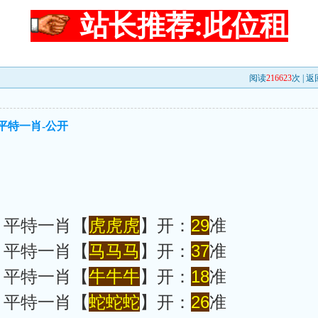
站长推荐:此位租
阅读
216623
次 |
返
平特一肖-公开
》平特一肖【
虎虎虎
】开：
29
准
》平特一肖【
马马马
】开：
37
准
》平特一肖【
牛牛牛
】开：
18
准
》平特一肖【
蛇蛇蛇
】开：
26
准