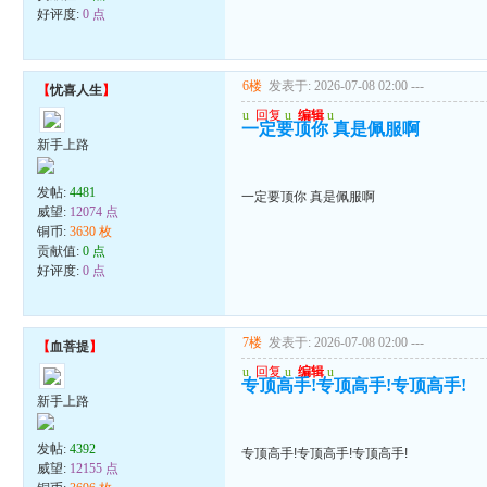
好评度:
0 点
6楼
发表于: 2026-07-08 02:00
---
【
忧喜人生
】
u
回复
u
编辑
u
一定要顶你 真是佩服啊
新手上路
发帖:
4481
一定要顶你 真是佩服啊
威望:
12074 点
铜币:
3630 枚
贡献值:
0 点
好评度:
0 点
7楼
发表于: 2026-07-08 02:00
---
【
血菩提
】
u
回复
u
编辑
u
专顶高手!专顶高手!专顶高手!
新手上路
发帖:
4392
专顶高手!专顶高手!专顶高手!
威望:
12155 点