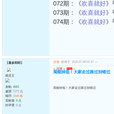
072期：《
欢喜就好
》
073期：《
欢喜就好
》
074期：《
欢喜就好
》
沙发
发表于: 2026-07-08 01:47
---
【
喜多郎郎
】
u
回复
u
编辑
u
焉能掉低！大家走过路过别错过
精灵王
发帖:
4683
焉能掉低！大家走过路过别错过
威望:
7275 点
铜币:
1640 枚
贡献值:
0 点
好评度:
0 点