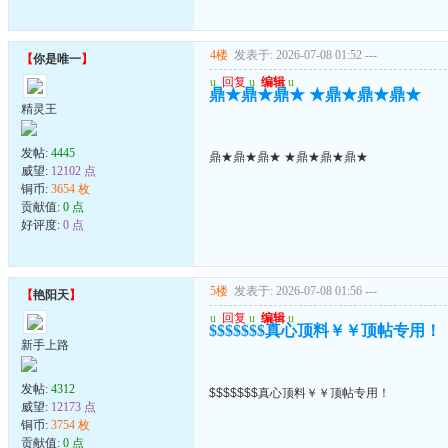
4楼
发表于: 2026-07-08 01:52
---
【
你是唯一
】
u
回复
u
编辑
u
鼎★鼎★鼎★ ★鼎★鼎★鼎★
精灵王
发帖:
4445
鼎★鼎★鼎★ ★鼎★鼎★鼎★
威望:
12102 点
铜币:
3654 枚
贡献值:
0 点
好评度:
0 点
5楼
发表于: 2026-07-08 01:56
---
【
艳阳天
】
u
回复
u
编辑
u
$$$$$$$真心顶料￥￥顶帖专用！
新手上路
发帖:
4312
$$$$$$$真心顶料￥￥顶帖专用！
威望:
12173 点
铜币:
3754 枚
贡献值:
0 点