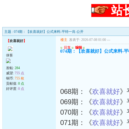
站
主题 : 074期：【欢喜就好】公式来料-平特一肖-公开
楼主
发表于: 2026-07-08 01:00
---
【
欢喜就好
】
u
回复
u
编辑
u
074期：【欢喜就好】公式来料-平
侠客
发帖:
284
威望:
755 点
铜币:
755 枚
贡献值:
0 点
好评度:
0 点
068期：《
欢喜就好
》
069期：《
欢喜就好
》
070期：《
欢喜就好
》
071期：《
欢喜就好
》