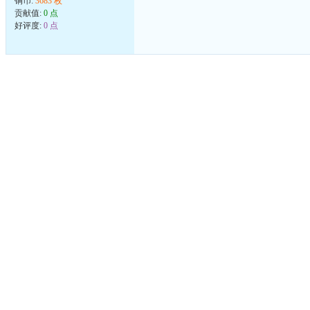
铜币:
3683 枚
贡献值:
0 点
好评度:
0 点