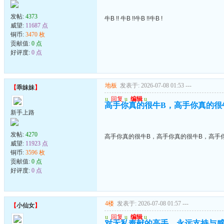
发帖:
4373
牛B !! 牛B !!牛B !!牛B !
威望:
11687 点
铜币:
3470 枚
贡献值:
0 点
好评度:
0 点
地板
发表于: 2026-07-08 01:53
---
【
乖妹妹
】
u
回复
u
编辑
u
高手你真的很牛B，高手你真的很
新手上路
发帖:
4270
高手你真的很牛B，高手你真的很牛B，高手
威望:
11923 点
铜币:
3596 枚
贡献值:
0 点
好评度:
0 点
4楼
发表于: 2026-07-08 01:57
---
【
小仙女
】
u
回复
u
编辑
u
对无私奉献的高手，永远支持与感