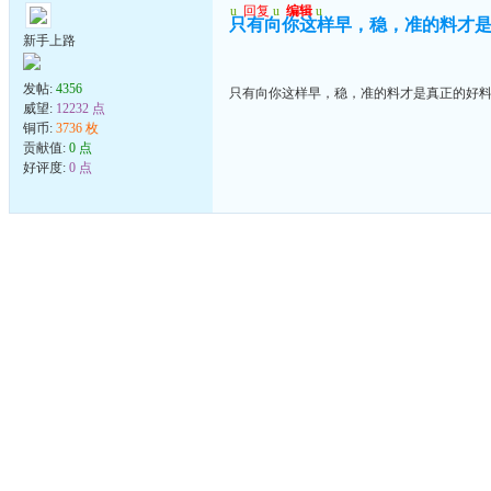
u
回复
u
编辑
u
只有向你这样早，稳，准的料才
新手上路
发帖:
4356
只有向你这样早，稳，准的料才是真正的好
威望:
12232 点
铜币:
3736 枚
贡献值:
0 点
好评度:
0 点