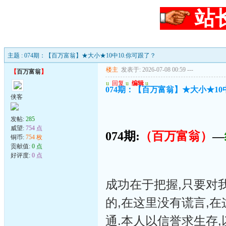
站
主题 : 074期：【百万富翁】★大小★10中10.你可跟了？
楼主
发表于: 2026-07-08 00:59
---
【
百万富翁
】
u
回复
u
编辑
u
074期：【百万富翁】★大小★10
侠客
发帖:
285
威望:
754 点
074期:
（百万富翁）
—
铜币:
754 枚
贡献值:
0 点
好评度:
0 点
成功在于把握,只要对
的,在这里没有谎言,
通.本人以信誉求生存,