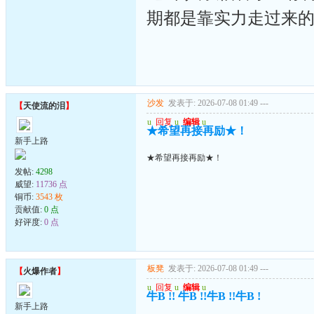
期都是靠实力走过来的
沙发
发表于: 2026-07-08 01:49
---
【
天使流的泪
】
u
回复
u
编辑
u
★希望再接再励★！
新手上路
★希望再接再励★！
发帖:
4298
威望:
11736 点
铜币:
3543 枚
贡献值:
0 点
好评度:
0 点
板凳
发表于: 2026-07-08 01:49
---
【
火爆作者
】
u
回复
u
编辑
u
牛B !! 牛B !!牛B !!牛B !
新手上路