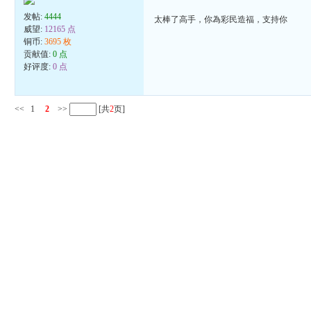
发帖:
4444
太棒了高手，你為彩民造福，支持你
威望:
12165 点
铜币:
3695 枚
贡献值:
0 点
好评度:
0 点
<<
1
2
>>
[共
2
页]