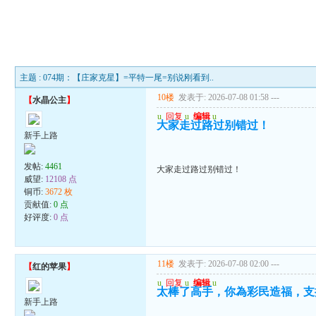
主题 : 074期：【庄家克星】=平特一尾=别说刚看到..
10楼
发表于: 2026-07-08 01:58
---
【
水晶公主
】
u
回复
u
编辑
u
大家走过路过别错过！
新手上路
发帖:
4461
大家走过路过别错过！
威望:
12108 点
铜币:
3672 枚
贡献值:
0 点
好评度:
0 点
11楼
发表于: 2026-07-08 02:00
---
【
红的苹果
】
u
回复
u
编辑
u
太棒了高手，你為彩民造福，支
新手上路