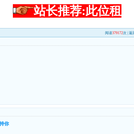
站长推荐:此位租
阅读
379172
次 |
返
持你