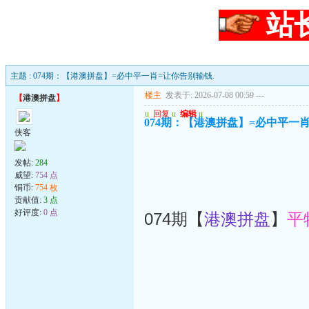
站
主题 : 074期：【港澳拼盘】=必中平一肖=让你告别输钱.
楼主
发表于: 2026-07-08 00:59
---
【
港澳拼盘
】
u
回复
u
编辑
u
074期：【港澳拼盘】=必中平一肖
侠客
发帖:
284
威望:
754 点
铜币:
754 枚
贡献值:
3 点
好评度:
0 点
074期【
港澳拼盘
】
平