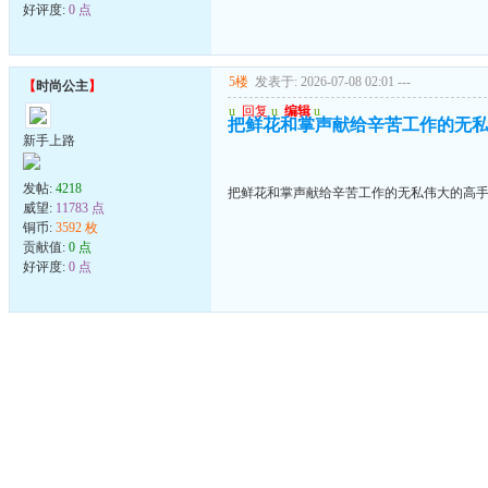
好评度:
0 点
5楼
发表于: 2026-07-08 02:01
---
【
时尚公主
】
u
回复
u
编辑
u
把鲜花和掌声献给辛苦工作的无
新手上路
发帖:
4218
把鲜花和掌声献给辛苦工作的无私伟大的高
威望:
11783 点
铜币:
3592 枚
贡献值:
0 点
好评度:
0 点