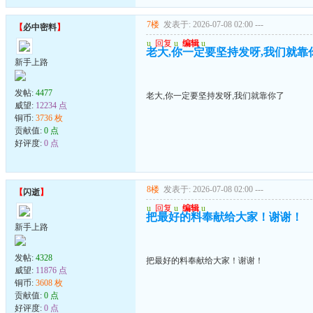
7楼
发表于: 2026-07-08 02:00
---
【
必中密料
】
u
回复
u
编辑
u
老大,你一定要坚持发呀,我们就靠
新手上路
发帖:
4477
老大,你一定要坚持发呀,我们就靠你了
威望:
12234 点
铜币:
3736 枚
贡献值:
0 点
好评度:
0 点
8楼
发表于: 2026-07-08 02:00
---
【
闪逝
】
u
回复
u
编辑
u
把最好的料奉献给大家！谢谢！
新手上路
发帖:
4328
把最好的料奉献给大家！谢谢！
威望:
11876 点
铜币:
3608 枚
贡献值:
0 点
好评度:
0 点