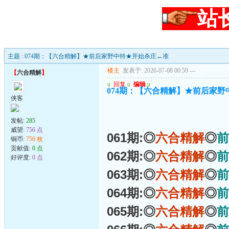
站
主题 : 074期：【六合精解】★前后家野中特★开始杀庄←准
楼主
发表于: 2026-07-08 00:59
---
【
六合精解
】
u
回复
u
编辑
u
074期：【六合精解】★前后家
侠客
发帖:
285
威望:
756 点
061期:◎
六合精解
◎
前
铜币:
756 枚
贡献值:
0 点
062期:◎
六合精解
◎
前
好评度:
0 点
063期:◎
六合精解
◎
前
064期:◎
六合精解
◎
前
065期:◎
六合精解
◎
前