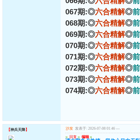
066期:◎
六合精解
◎
前
067期:◎
六合精解
◎
前
068期:◎
六合精解
◎
前
069期:◎
六合精解
◎
前
070期:◎
六合精解
◎
前
071期:◎
六合精解
◎
前
072期:◎
六合精解
◎
前
073期:◎
六合精解
◎
前
074期:◎
六合精解
◎
前
沙发
发表于: 2026-07-08 01:46
---
【
神兵天降
】
u
回复
u
编辑
u