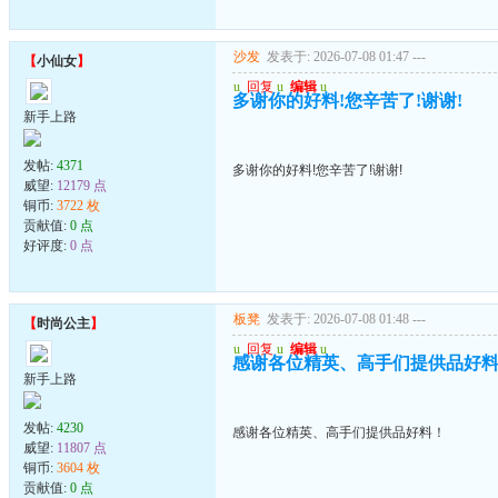
沙发
发表于: 2026-07-08 01:47
---
【
小仙女
】
u
回复
u
编辑
u
多谢你的好料!您辛苦了!谢谢!
新手上路
发帖:
4371
多谢你的好料!您辛苦了!谢谢!
威望:
12179 点
铜币:
3722 枚
贡献值:
0 点
好评度:
0 点
板凳
发表于: 2026-07-08 01:48
---
【
时尚公主
】
u
回复
u
编辑
u
感谢各位精英、高手们提供品好
新手上路
发帖:
4230
感谢各位精英、高手们提供品好料！
威望:
11807 点
铜币:
3604 枚
贡献值:
0 点