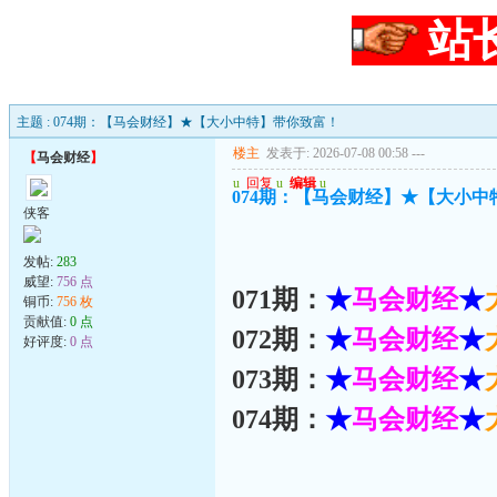
站
主题 : 074期：【马会财经】★【大小中特】带你致富！
楼主
发表于: 2026-07-08 00:58
---
【
马会财经
】
u
回复
u
编辑
u
074期：【马会财经】★【大小
侠客
发帖:
283
威望:
756 点
071期：
★
马会财经
★
铜币:
756 枚
贡献值:
0 点
072期：
★
马会财经
★
好评度:
0 点
073期：
★
马会财经
★
074期：
★
马会财经
★