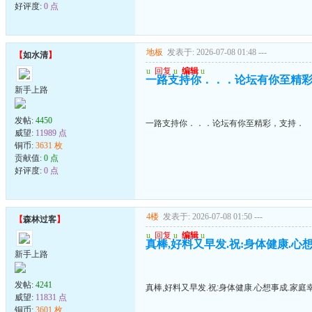
好评度:
0 点
地板
发表于: 2026-07-08 01:48
---
【
如水清
】
u
回复
u
编辑
u
一路支持你．．．论坛有你至精
新手上路
发帖:
4450
一路支持你．．．论坛有你至精彩，支持．
威望:
11989 点
铜币:
3631 枚
贡献值:
0 点
好评度:
0 点
4楼
发表于: 2026-07-08 01:50
---
【
森林过客
】
u
回复
u
编辑
u
真棒,好料又早发.祝:身体健康.心
新手上路
发帖:
4241
真棒,好料又早发.祝:身体健康.心想事成.家庭
威望:
11831 点
铜币:
3601 枚