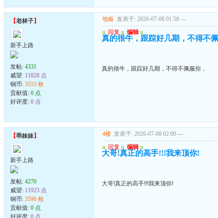
地板
发表于: 2026-07-08 01:58
---
【
老林子
】
u
回复
u
编辑
u
真的很牛，跟踪好几期，不得不
新手上路
发帖:
4331
真的很牛，跟踪好几期，不得不佩服你，
威望:
11828 点
铜币:
3553 枚
贡献值:
0 点
好评度:
0 点
4楼
发表于: 2026-07-08 02:00
---
【
乖妹妹
】
u
回复
u
编辑
u
大哥!真正的高手!!!我来顶你!
新手上路
发帖:
4270
大哥!真正的高手!!!我来顶你!
威望:
11923 点
铜币:
3596 枚
贡献值:
0 点
好评度:
0 点