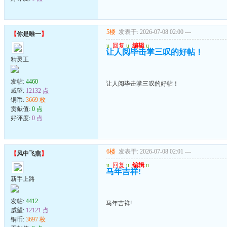
5楼
发表于: 2026-07-08 02:00
---
【
你是唯一
】
u
回复
u
编辑
u
让人阅毕击掌三叹的好帖！
精灵王
发帖:
4460
让人阅毕击掌三叹的好帖！
威望:
12132 点
铜币:
3669 枚
贡献值:
0 点
好评度:
0 点
6楼
发表于: 2026-07-08 02:01
---
【
风中飞燕
】
u
回复
u
编辑
u
马年吉祥!
新手上路
发帖:
4412
马年吉祥!
威望:
12121 点
铜币:
3697 枚