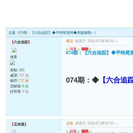
主题 : 074期：【六合追踪】◆平特尾资料◆突破极限~！
楼主
发表于: 2026-07-08 00:58
---
【
六合追踪
】
u
回复
u
编辑
u
074期：【六合追踪】◆平特尾
侠客
发帖:
283
威望:
757 点
074期：◆
【六合追
铜币:
757 枚
贡献值:
0 点
好评度:
0 点
沙发
发表于: 2026-07-08 01:55
---
【
玉玲珑
】
u
回复
u
编辑
u