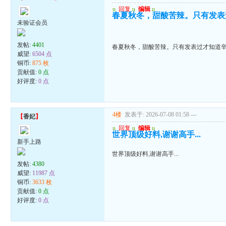
u
回复
u
编辑
u
春夏秋冬，甜酸苦辣。只有发表
未验证会员
发帖:
4401
春夏秋冬，甜酸苦辣。只有发表过才知道
威望:
6504 点
铜币:
875 枚
贡献值:
0 点
好评度:
0 点
4楼
发表于: 2026-07-08 01:58
---
【
香妃
】
u
回复
u
编辑
u
世界顶级好料,谢谢高手...
新手上路
世界顶级好料,谢谢高手...
发帖:
4380
威望:
11987 点
铜币:
3633 枚
贡献值:
0 点
好评度:
0 点