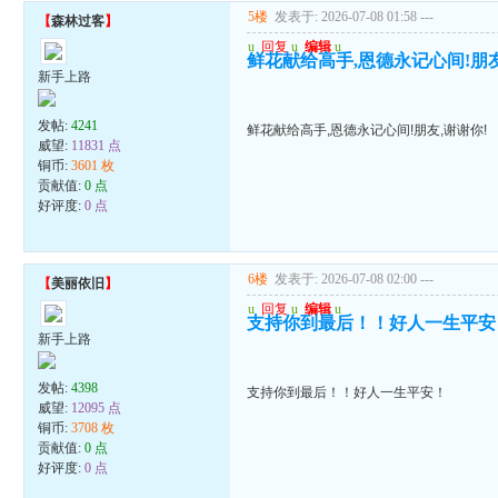
5楼
发表于: 2026-07-08 01:58
---
【
森林过客
】
u
回复
u
编辑
u
鲜花献给高手,恩德永记心间!朋友
新手上路
发帖:
4241
鲜花献给高手,恩德永记心间!朋友,谢谢你!
威望:
11831 点
铜币:
3601 枚
贡献值:
0 点
好评度:
0 点
6楼
发表于: 2026-07-08 02:00
---
【
美丽依旧
】
u
回复
u
编辑
u
支持你到最后！！好人一生平安
新手上路
发帖:
4398
支持你到最后！！好人一生平安！
威望:
12095 点
铜币:
3708 枚
贡献值:
0 点
好评度:
0 点