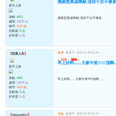
感谢您真诚奉献.顶你千次不够多
新手上路
发帖:
4423
感谢您真诚奉献.顶你千次不够多.
威望:
12079 点
铜币:
3636 枚
贡献值:
0 点
好评度:
0 点
板凳
发表于: 2026-07-08 01:56
---
【
忧喜人生
】
u
回复
u
编辑
u
早上好料.......大家中奖!!!!!!顶啊.....
新手上路
发帖:
4481
早上好料.......大家中奖!!!!!!顶啊.........
威望:
12074 点
铜币:
3630 枚
贡献值:
0 点
好评度:
0 点
地板
发表于: 2026-07-08 01:57
---
【
simacardwe
】