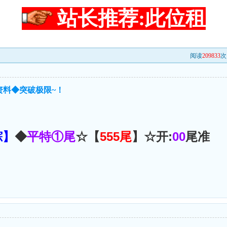
站长推荐:此位租
阅读
209833
次
资料◆突破极限~！
踪】
◆
平特①尾
☆【
555尾
】☆开:
00
尾准