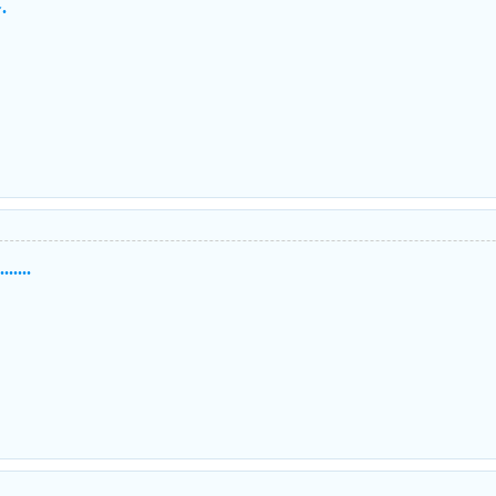
.
....