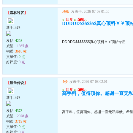
地板
发表于: 2026-07-08 01:55
---
【
森林过客
】
u
回复
u
编辑
u
DDDDD$$$$$$$真心顶料￥￥顶
新手上路
发帖:
4258
DDDDD$$$$$$$真心顶料￥￥顶帖专用
威望:
11865 点
铜币:
3618 枚
贡献值:
0 点
好评度:
0 点
4楼
发表于: 2026-07-08 02:01
---
【
赌圣传说
】
u
回复
u
编辑
u
高手料，值得顶你。感谢一直无
新手上路
发帖:
4373
高手料，值得顶你。感谢一直无私奉献。希
威望:
12078 点
铜币:
3719 枚
贡献值:
0 点
好评度:
0 点