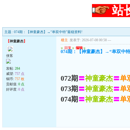
站
主题 : 074期：【神童豪杰】→“单双中特”最稳资料!
楼主
发表于: 2026-07-08 00:58
---
【
神童豪杰
】
u
回复
u
编辑
u
074期：【神童豪杰】→“单双中特
侠客
发帖:
284
威望:
757 点
072期
〓
神童豪杰
〓
单
铜币:
757 枚
贡献值:
0 点
073期
〓
神童豪杰
〓
单
好评度:
0 点
074期
〓
神童豪杰
〓
单