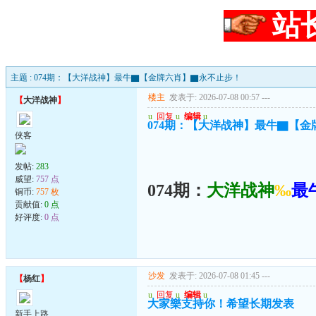
站
主题 : 074期：【大洋战神】最牛▇【金牌六肖】▇永不止步！
楼主
发表于: 2026-07-08 00:57
---
【
大洋战神
】
u
回复
u
编辑
u
074期：【大洋战神】最牛▇【
侠客
发帖:
283
威望:
757 点
074期：
大洋战神
‰
最
铜币:
757 枚
贡献值:
0 点
好评度:
0 点
沙发
发表于: 2026-07-08 01:45
---
【
杨红
】
u
回复
u
编辑
u
大家樂支持你！希望长期发表
新手上路