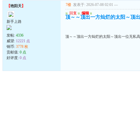
7楼
发表于: 2026-07-08 02:01
---
【
艳阳天
】
u
回复
u
编辑
u
顶～～顶出一方灿烂的太阳～顶
新手上路
发帖:
4336
顶～～顶出一方灿烂的太阳～顶出一位无私
威望:
12221 点
铜币:
3778 枚
贡献值:
0 点
好评度:
0 点