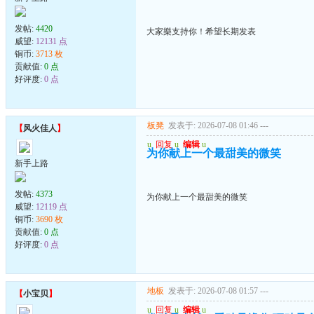
发帖:
4420
大家樂支持你！希望长期发表
威望:
12131 点
铜币:
3713 枚
贡献值:
0 点
好评度:
0 点
板凳
发表于: 2026-07-08 01:46
---
【
风火佳人
】
u
回复
u
编辑
u
为你献上一个最甜美的微笑
新手上路
发帖:
4373
为你献上一个最甜美的微笑
威望:
12119 点
铜币:
3690 枚
贡献值:
0 点
好评度:
0 点
地板
发表于: 2026-07-08 01:57
---
【
小宝贝
】
u
回复
u
编辑
u