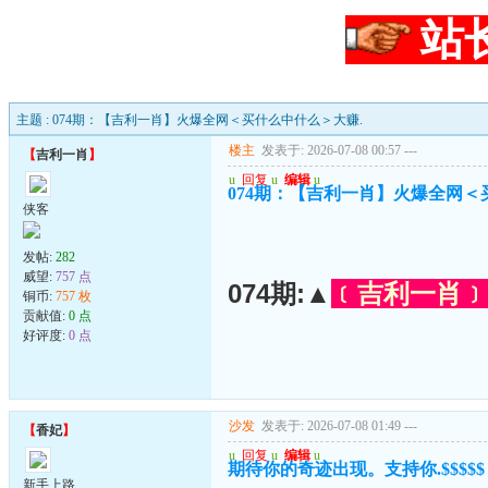
站
主题 : 074期：【吉利一肖】火爆全网＜买什么中什么＞大赚.
楼主
发表于: 2026-07-08 00:57
---
【
吉利一肖
】
u
回复
u
编辑
u
074期：【吉利一肖】火爆全网＜
侠客
发帖:
282
威望:
757 点
074期:▲
﹝吉利一肖﹞
铜币:
757 枚
贡献值:
0 点
好评度:
0 点
沙发
发表于: 2026-07-08 01:49
---
【
香妃
】
u
回复
u
编辑
u
期待你的奇迹出现。支持你.$$$$$
新手上路