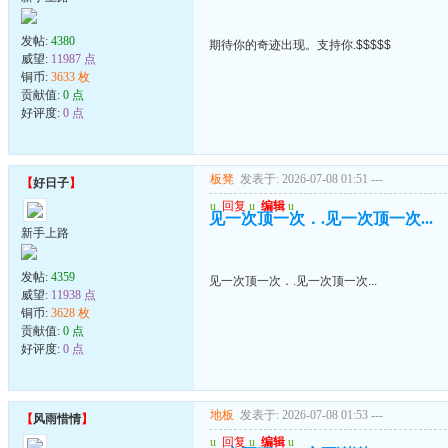
发帖:
4380
期待你的奇迹出现。支持你.$$$$$
威望:
11987 点
铜币:
3633 枚
贡献值:
0 点
好评度:
0 点
板凳
发表于: 2026-07-08 01:51
---
【
好日子
】
u
回复
u
编辑
u
见一次顶一次．.见一次顶一次...
新手上路
发帖:
4359
见一次顶一次．.见一次顶一次...
威望:
11938 点
铜币:
3628 枚
贡献值:
0 点
好评度:
0 点
地板
发表于: 2026-07-08 01:53
---
【
风雨惜情
】
u
回复
u
编辑
u