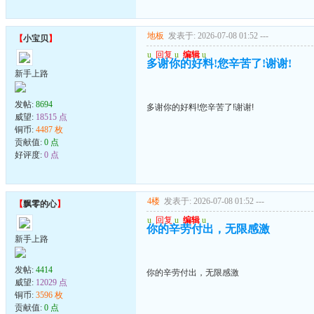
地板
发表于: 2026-07-08 01:52
---
【
小宝贝
】
u
回复
u
编辑
u
多谢你的好料!您辛苦了!谢谢!
新手上路
发帖:
8694
多谢你的好料!您辛苦了!谢谢!
威望:
18515 点
铜币:
4487 枚
贡献值:
0 点
好评度:
0 点
4楼
发表于: 2026-07-08 01:52
---
【
飘零的心
】
u
回复
u
编辑
u
你的辛劳付出，无限感激
新手上路
发帖:
4414
你的辛劳付出，无限感激
威望:
12029 点
铜币:
3596 枚
贡献值:
0 点