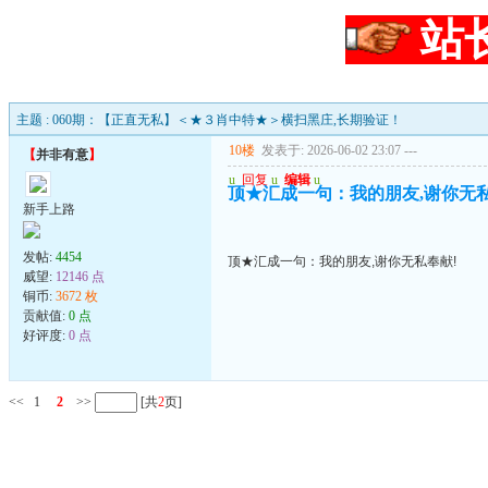
站
主题 : 060期：【正直无私】＜★３肖中特★＞横扫黑庄,长期验证！
10楼
发表于: 2026-06-02 23:07
---
【
并非有意
】
u
回复
u
编辑
u
顶★汇成一句：我的朋友,谢你无私
新手上路
发帖:
4454
顶★汇成一句：我的朋友,谢你无私奉献!
威望:
12146 点
铜币:
3672 枚
贡献值:
0 点
好评度:
0 点
<<
1
2
>>
[共
2
页]