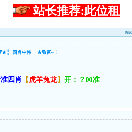
站长推荐:此位租
阅
荐★╬=四肖中特=╬★致富~！
精准四肖
【
虎羊兔龙
】
开：？00准