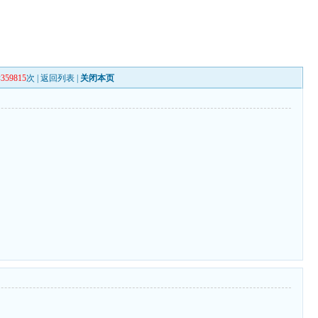
读
359815
次 |
返回列表
|
关闭本页