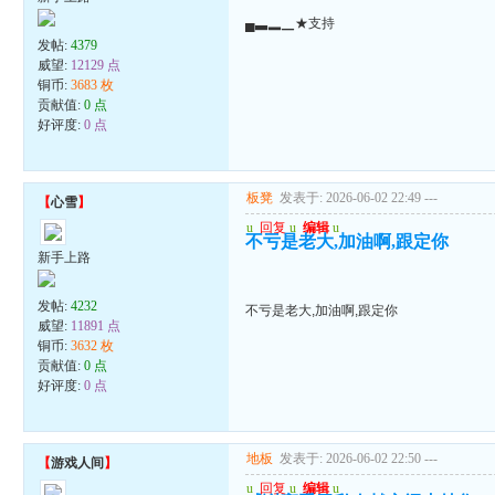
▄▃▂▁★支持
发帖:
4379
威望:
12129 点
铜币:
3683 枚
贡献值:
0 点
好评度:
0 点
板凳
发表于: 2026-06-02 22:49
---
【
心雪
】
u
回复
u
编辑
u
不亏是老大,加油啊,跟定你
新手上路
发帖:
4232
不亏是老大,加油啊,跟定你
威望:
11891 点
铜币:
3632 枚
贡献值:
0 点
好评度:
0 点
地板
发表于: 2026-06-02 22:50
---
【
游戏人间
】
u
回复
u
编辑
u