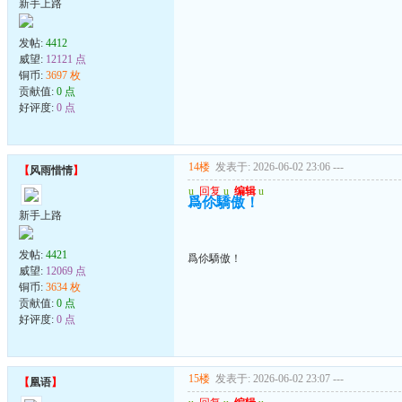
新手上路
发帖:
4412
威望:
12121 点
铜币:
3697 枚
贡献值:
0 点
好评度:
0 点
14楼
发表于: 2026-06-02 23:06
---
【
风雨惜情
】
u
回复
u
编辑
u
爲伱驕傲！
新手上路
发帖:
4421
爲伱驕傲！
威望:
12069 点
铜币:
3634 枚
贡献值:
0 点
好评度:
0 点
15楼
发表于: 2026-06-02 23:07
---
【
凰语
】