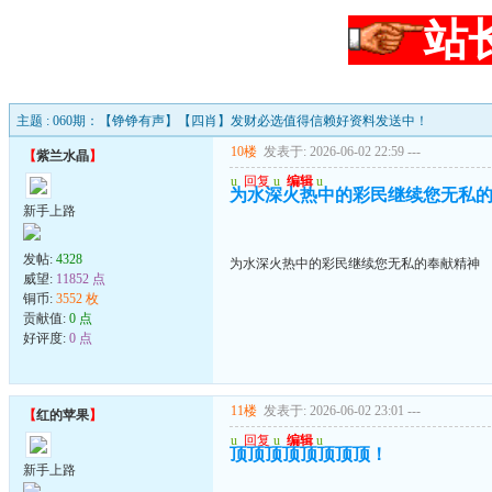
站
主题 : 060期：【铮铮有声】【四肖】发财必选值得信赖好资料发送中！
10楼
发表于: 2026-06-02 22:59
---
【
紫兰水晶
】
u
回复
u
编辑
u
为水深火热中的彩民继续您无私
新手上路
发帖:
4328
为水深火热中的彩民继续您无私的奉献精神
威望:
11852 点
铜币:
3552 枚
贡献值:
0 点
好评度:
0 点
11楼
发表于: 2026-06-02 23:01
---
【
红的苹果
】
u
回复
u
编辑
u
顶顶顶顶顶顶顶顶！
新手上路