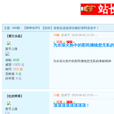
站
主题 : 060期：【铮铮有声】【四肖】发财必选值得信赖好资料发送中！
10楼
发表于: 2026-06-02 22:59
---
【
紫兰水晶
】
u
回复
u
编辑
u
为水深火热中的彩民继续您无私
新手上路
发帖:
4328
为水深火热中的彩民继续您无私的奉献精神
威望:
11852 点
铜币:
3552 枚
贡献值:
0 点
好评度:
0 点
11楼
发表于: 2026-06-02 23:01
---
【
红的苹果
】
u
回复
u
编辑
u
顶顶顶顶顶顶顶顶！
新手上路