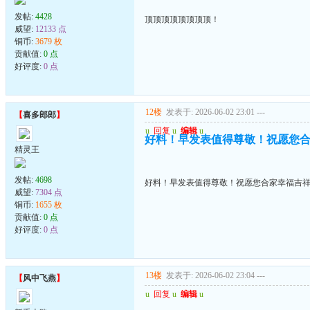
发帖:
4428
顶顶顶顶顶顶顶顶！
威望:
12133 点
铜币:
3679 枚
贡献值:
0 点
好评度:
0 点
12楼
发表于: 2026-06-02 23:01
---
【
喜多郎郎
】
u
回复
u
编辑
u
好料！早发表值得尊敬！祝愿您
精灵王
发帖:
4698
好料！早发表值得尊敬！祝愿您合家幸福吉
威望:
7304 点
铜币:
1655 枚
贡献值:
0 点
好评度:
0 点
13楼
发表于: 2026-06-02 23:04
---
【
风中飞燕
】
u
回复
u
编辑
u