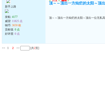
u
回复
u
编辑
u
顶～～顶出一方灿烂的太阳～顶
新手上路
发帖:
4177
顶～～顶出一方灿烂的太阳～顶出一位无私
威望:
11825 点
铜币:
3659 枚
贡献值:
0 点
好评度:
0 点
<<
1
2
>>
[共
2
页]