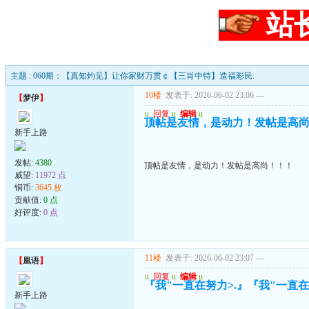
站
主题 : 060期：【真知灼见】让你家财万贯￠【三肖中特】造福彩民.
10楼
发表于: 2026-06-02 23:06
---
【
梦伊
】
u
回复
u
编辑
u
顶帖是友情，是动力！发帖是高
新手上路
发帖:
4380
顶帖是友情，是动力！发帖是高尚！！！
威望:
11972 点
铜币:
3645 枚
贡献值:
0 点
好评度:
0 点
11楼
发表于: 2026-06-02 23:07
---
【
凰语
】
u
回复
u
编辑
u
『我"一直在努力>.』『我"一直在珍
新手上路