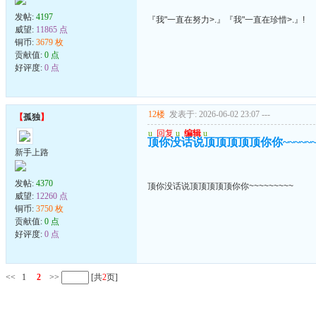
发帖:
4197
『我"一直在努力>.』『我"一直在珍惜>.』!
威望:
11865 点
铜币:
3679 枚
贡献值:
0 点
好评度:
0 点
12楼
发表于: 2026-06-02 23:07
---
【
孤独
】
u
回复
u
编辑
u
顶你没话说顶顶顶顶顶你你~~~~~~~
新手上路
发帖:
4370
顶你没话说顶顶顶顶顶你你~~~~~~~~~
威望:
12260 点
铜币:
3750 枚
贡献值:
0 点
好评度:
0 点
<<
1
2
>>
[共
2
页]