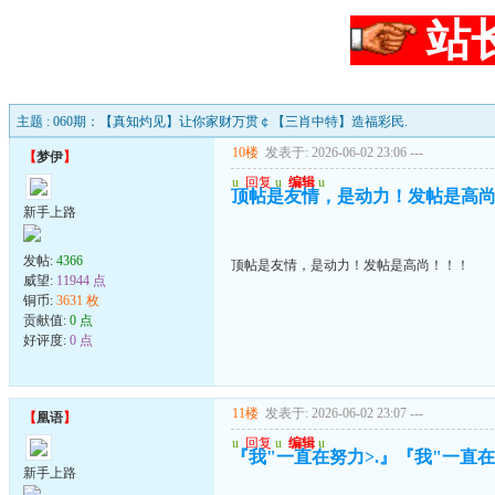
站
主题 : 060期：【真知灼见】让你家财万贯￠【三肖中特】造福彩民.
10楼
发表于: 2026-06-02 23:06
---
【
梦伊
】
u
回复
u
编辑
u
顶帖是友情，是动力！发帖是高
新手上路
发帖:
4366
顶帖是友情，是动力！发帖是高尚！！！
威望:
11944 点
铜币:
3631 枚
贡献值:
0 点
好评度:
0 点
11楼
发表于: 2026-06-02 23:07
---
【
凰语
】
u
回复
u
编辑
u
『我"一直在努力>.』『我"一直在珍
新手上路