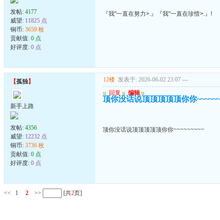
发帖:
4177
『我"一直在努力>.』『我"一直在珍惜>.』!
威望:
11825 点
铜币:
3659 枚
贡献值:
0 点
好评度:
0 点
12楼
发表于: 2026-06-02 23:07
---
【
孤独
】
u
回复
u
编辑
u
顶你没话说顶顶顶顶顶你你~~~~~~~
新手上路
发帖:
4356
顶你没话说顶顶顶顶顶你你~~~~~~~~~
威望:
12232 点
铜币:
3736 枚
贡献值:
0 点
好评度:
0 点
<<
1
2
>>
[共
2
页]