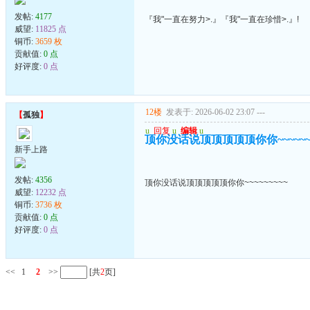
发帖:
4177
『我"一直在努力>.』『我"一直在珍惜>.』!
威望:
11825 点
铜币:
3659 枚
贡献值:
0 点
好评度:
0 点
12楼
发表于: 2026-06-02 23:07
---
【
孤独
】
u
回复
u
编辑
u
顶你没话说顶顶顶顶顶你你~~~~~~~
新手上路
发帖:
4356
顶你没话说顶顶顶顶顶你你~~~~~~~~~
威望:
12232 点
铜币:
3736 枚
贡献值:
0 点
好评度:
0 点
<<
1
2
>>
[共
2
页]