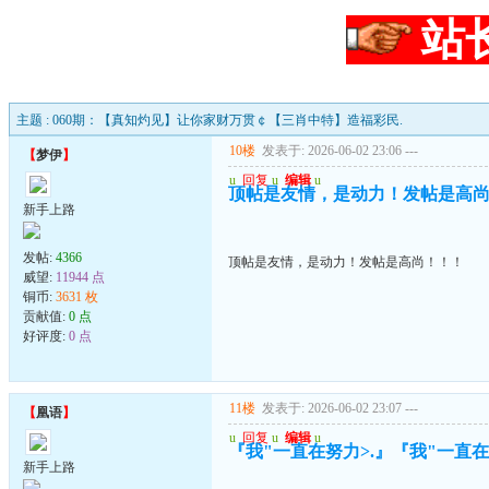
站
主题 : 060期：【真知灼见】让你家财万贯￠【三肖中特】造福彩民.
10楼
发表于: 2026-06-02 23:06
---
【
梦伊
】
u
回复
u
编辑
u
顶帖是友情，是动力！发帖是高
新手上路
发帖:
4366
顶帖是友情，是动力！发帖是高尚！！！
威望:
11944 点
铜币:
3631 枚
贡献值:
0 点
好评度:
0 点
11楼
发表于: 2026-06-02 23:07
---
【
凰语
】
u
回复
u
编辑
u
『我"一直在努力>.』『我"一直在珍
新手上路