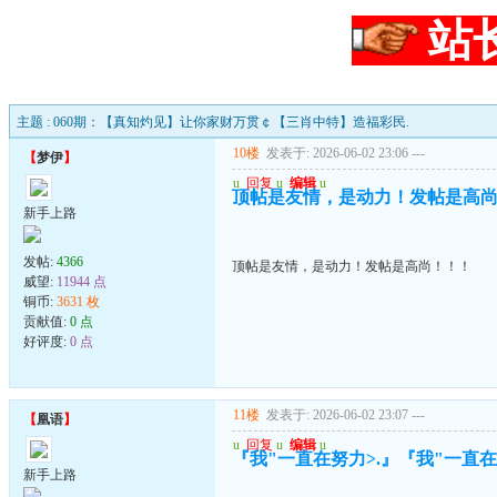
站
主题 : 060期：【真知灼见】让你家财万贯￠【三肖中特】造福彩民.
10楼
发表于: 2026-06-02 23:06
---
【
梦伊
】
u
回复
u
编辑
u
顶帖是友情，是动力！发帖是高
新手上路
发帖:
4366
顶帖是友情，是动力！发帖是高尚！！！
威望:
11944 点
铜币:
3631 枚
贡献值:
0 点
好评度:
0 点
11楼
发表于: 2026-06-02 23:07
---
【
凰语
】
u
回复
u
编辑
u
『我"一直在努力>.』『我"一直在珍
新手上路