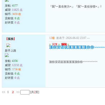
发帖:
4177
『我"一直在努力>.』『我"一直在珍惜>.』!
威望:
11825 点
铜币:
3659 枚
贡献值:
0 点
好评度:
0 点
12楼
发表于: 2026-06-02 23:07
---
【
孤独
】
u
回复
u
编辑
u
顶你没话说顶顶顶顶顶你你~~~~~~~
新手上路
发帖:
4356
顶你没话说顶顶顶顶顶你你~~~~~~~~~
威望:
12232 点
铜币:
3736 枚
贡献值:
0 点
好评度:
0 点
<<
1
2
>>
[共
2
页]