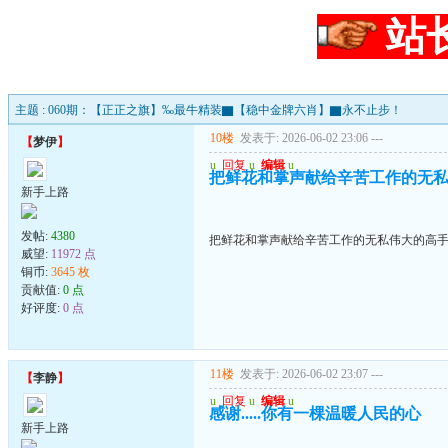
站
主题 : 060期：【正正之旗】‰最牛精装▇【稳中金牌六肖】▇永不止步！
10楼
发表于: 2026-06-02 23:06
---
【
梦伊
】
u
回复
u
编辑
u
把鲜花和掌声献给辛苦工作的无
新手上路
发帖:
4380
把鲜花和掌声献给辛苦工作的无私伟大的高
威望:
11972 点
铜币:
3645 枚
贡献值:
0 点
好评度:
0 点
11楼
发表于: 2026-06-02 23:07
---
【
李静
】
u
回复
u
编辑
u
感谢.....你有一棵温暖人民的心
新手上路