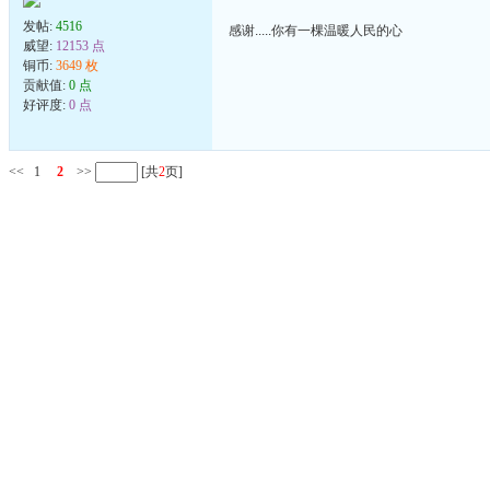
发帖:
4516
感谢.....你有一棵温暖人民的心
威望:
12153 点
铜币:
3649 枚
贡献值:
0 点
好评度:
0 点
<<
1
2
>>
[共
2
页]