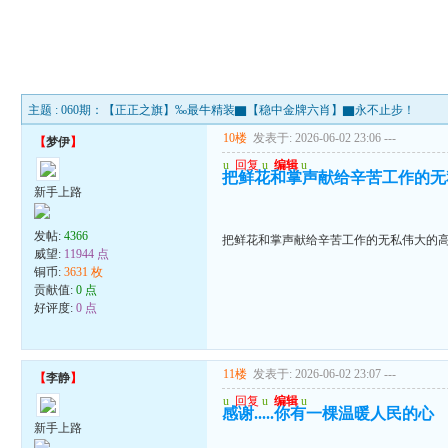
主题 : 060期：【正正之旗】‰最牛精装▇【稳中金牌六肖】▇永不止步！
10楼
发表于: 2026-06-02 23:06
---
【
梦伊
】
u
回复
u
编辑
u
把鲜花和掌声献给辛苦工作的无
新手上路
发帖:
4366
把鲜花和掌声献给辛苦工作的无私伟大的
威望:
11944 点
铜币:
3631 枚
贡献值:
0 点
好评度:
0 点
11楼
发表于: 2026-06-02 23:07
---
【
李静
】
u
回复
u
编辑
u
感谢.....你有一棵温暖人民的心
新手上路