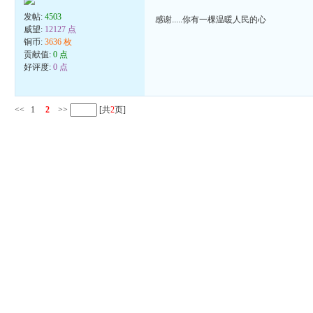
发帖:
4503
感谢.....你有一棵温暖人民的心
威望:
12127 点
铜币:
3636 枚
贡献值:
0 点
好评度:
0 点
<<
1
2
>>
[共
2
页]