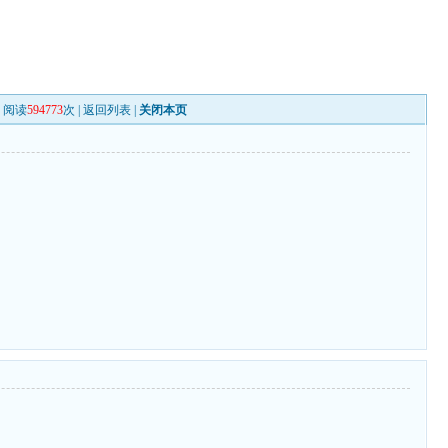
阅读
594773
次 |
返回列表
|
关闭本页