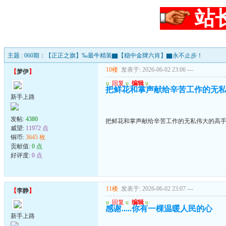
站
主题 : 060期：【正正之旗】‰最牛精装▇【稳中金牌六肖】▇永不止步！
10楼
发表于: 2026-06-02 23:06
---
【
梦伊
】
u
回复
u
编辑
u
把鲜花和掌声献给辛苦工作的无
新手上路
发帖:
4380
把鲜花和掌声献给辛苦工作的无私伟大的高
威望:
11972 点
铜币:
3645 枚
贡献值:
0 点
好评度:
0 点
11楼
发表于: 2026-06-02 23:07
---
【
李静
】
u
回复
u
编辑
u
感谢.....你有一棵温暖人民的心
新手上路