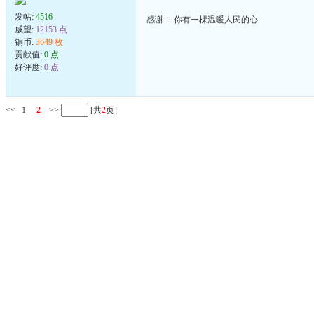
发帖:
4516
感谢.....你有一棵温暖人民的心
威望:
12153 点
铜币:
3649 枚
贡献值:
0 点
好评度:
0 点
<<
1
2
>>
[共
2
页]