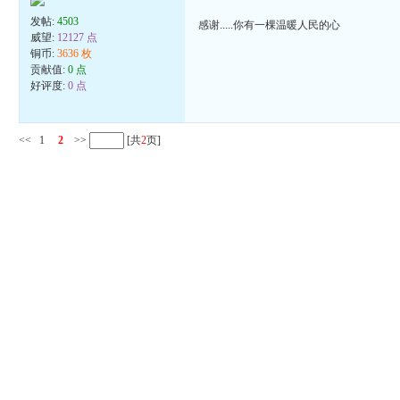
发帖:
4503
感谢.....你有一棵温暖人民的心
威望:
12127 点
铜币:
3636 枚
贡献值:
0 点
好评度:
0 点
<<
1
2
>>
[共
2
页]