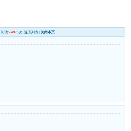
阅读
594926
次 |
返回列表
|
关闭本页