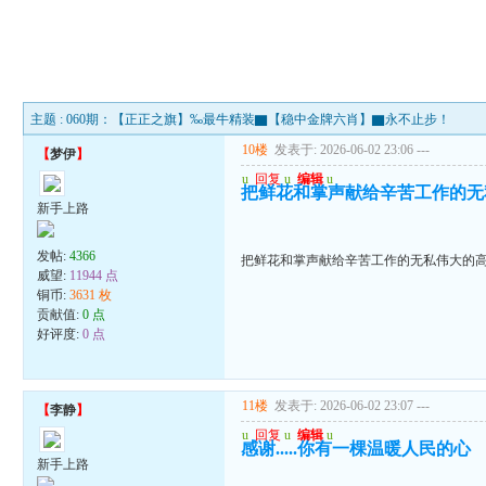
主题 : 060期：【正正之旗】‰最牛精装▇【稳中金牌六肖】▇永不止步！
10楼
发表于: 2026-06-02 23:06
---
【
梦伊
】
u
回复
u
编辑
u
把鲜花和掌声献给辛苦工作的无
新手上路
发帖:
4366
把鲜花和掌声献给辛苦工作的无私伟大的
威望:
11944 点
铜币:
3631 枚
贡献值:
0 点
好评度:
0 点
11楼
发表于: 2026-06-02 23:07
---
【
李静
】
u
回复
u
编辑
u
感谢.....你有一棵温暖人民的心
新手上路