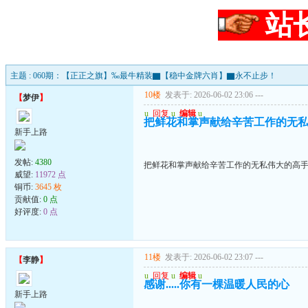
站
主题 : 060期：【正正之旗】‰最牛精装▇【稳中金牌六肖】▇永不止步！
10楼
发表于: 2026-06-02 23:06
---
【
梦伊
】
u
回复
u
编辑
u
把鲜花和掌声献给辛苦工作的无
新手上路
发帖:
4380
把鲜花和掌声献给辛苦工作的无私伟大的高
威望:
11972 点
铜币:
3645 枚
贡献值:
0 点
好评度:
0 点
11楼
发表于: 2026-06-02 23:07
---
【
李静
】
u
回复
u
编辑
u
感谢.....你有一棵温暖人民的心
新手上路