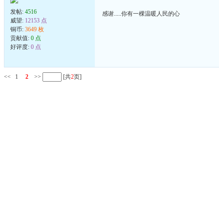
发帖:
4516
感谢.....你有一棵温暖人民的心
威望:
12153 点
铜币:
3649 枚
贡献值:
0 点
好评度:
0 点
<<
1
2
>>
[共
2
页]