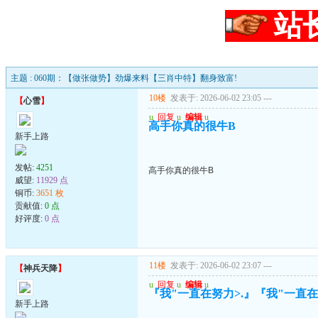
站
主题 : 060期：【做张做势】劲爆来料【三肖中特】翻身致富!
10楼
发表于: 2026-06-02 23:05
---
【
心雪
】
u
回复
u
编辑
u
高手你真的很牛B
新手上路
发帖:
4251
高手你真的很牛B
威望:
11929 点
铜币:
3651 枚
贡献值:
0 点
好评度:
0 点
11楼
发表于: 2026-06-02 23:07
---
【
神兵天降
】
u
回复
u
编辑
u
『我"一直在努力>.』『我"一直在珍
新手上路