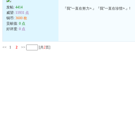
发帖:
4414
『我"一直在努力>.』『我"一直在珍惜>.』!
威望:
11931 点
铜币:
3600 枚
贡献值:
0 点
好评度:
0 点
<<
1
2
>>
[共
2
页]