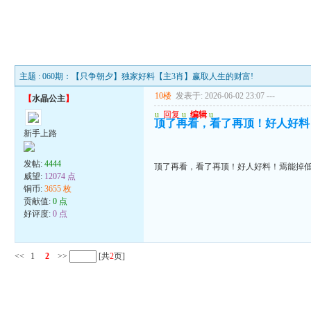
主题 : 060期：【只争朝夕】独家好料【主3肖】赢取人生的财富!
10楼
发表于: 2026-06-02 23:07
---
【
水晶公主
】
u
回复
u
编辑
u
顶了再看，看了再顶！好人好料
新手上路
发帖:
4444
顶了再看，看了再顶！好人好料！焉能掉
威望:
12074 点
铜币:
3655 枚
贡献值:
0 点
好评度:
0 点
<<
1
2
>>
[共
2
页]