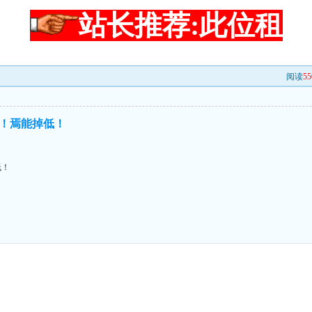
站长推荐:此位租
阅读
55
！焉能掉低！
低！