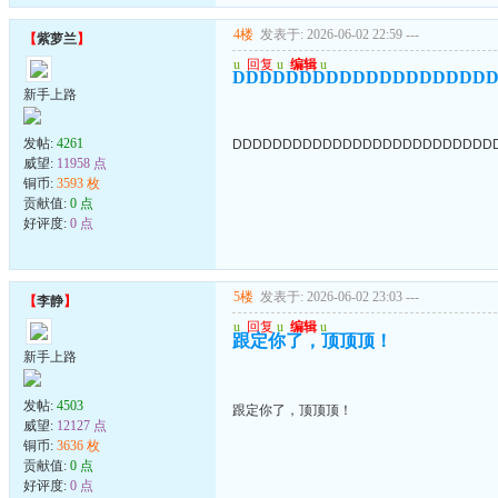
4楼
发表于: 2026-06-02 22:59
---
【
紫萝兰
】
u
回复
u
编辑
u
DDDDDDDDDDDDDDDDDDD
新手上路
发帖:
4261
DDDDDDDDDDDDDDDDDDDDDDDDDD
威望:
11958 点
铜币:
3593 枚
贡献值:
0 点
好评度:
0 点
5楼
发表于: 2026-06-02 23:03
---
【
李静
】
u
回复
u
编辑
u
跟定你了，顶顶顶！
新手上路
发帖:
4503
跟定你了，顶顶顶！
威望:
12127 点
铜币:
3636 枚
贡献值:
0 点
好评度:
0 点