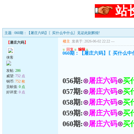
站
主题 : 060期：【屠庄六码】〖买什么中什么〗见证此刻辉煌!
楼主
发表于: 2026-06-02 22:22
---
【
屠庄六码
】
u
回复
u
编辑
u
060期：【屠庄六码】〖买什么中
侠客
发帖:
286
威望:
752 点
056期:
⊙
屠庄六码
⊙
买
铜币:
752 枚
贡献值:
0 点
057期:
⊙
屠庄六码
⊙
买
好评度:
0 点
058期:
⊙
屠庄六码
⊙
买
059期:
⊙
屠庄六码
⊙
买
060期:
⊙
屠庄六码
⊙
买