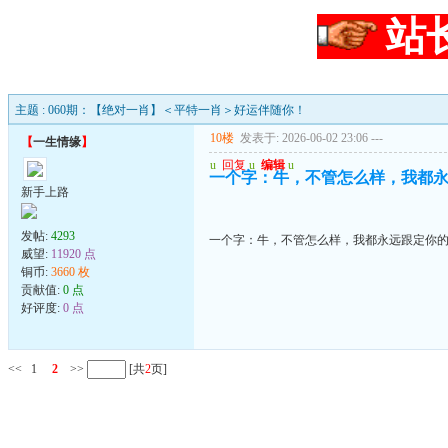
站
主题 : 060期：【绝对一肖】＜平特一肖＞好运伴随你！
10楼
发表于: 2026-06-02 23:06
---
【
一生情缘
】
u
回复
u
编辑
u
一个字：牛，不管怎么样，我都
新手上路
发帖:
4293
一个字：牛，不管怎么样，我都永远跟定你
威望:
11920 点
铜币:
3660 枚
贡献值:
0 点
好评度:
0 点
<<
1
2
>>
[共
2
页]