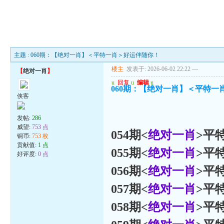
主题 : 060期：【绝对一肖】＜平特一肖＞好运伴随你！
楼主
发表于: 2026-06-02 22:22
---
【
绝对一肖
】
u
回复
u
编辑
u
060期：【绝对一肖】＜平特一
侠客
发帖:
286
威望:
753 点
054期<
绝对一肖
>平
铜币:
753 枚
贡献值:
1 点
055期<
绝对一肖
>平
好评度:
0 点
056期<
绝对一肖
>平
057期<
绝对一肖
>平
058期<
绝对一肖
>平