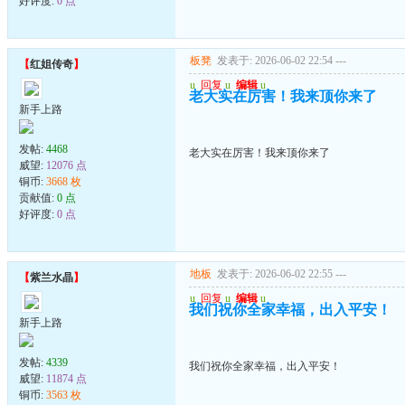
好评度:
0 点
板凳
发表于: 2026-06-02 22:54
---
【
红姐传奇
】
u
回复
u
编辑
u
老大实在厉害！我来顶你来了
新手上路
发帖:
4468
老大实在厉害！我来顶你来了
威望:
12076 点
铜币:
3668 枚
贡献值:
0 点
好评度:
0 点
地板
发表于: 2026-06-02 22:55
---
【
紫兰水晶
】
u
回复
u
编辑
u
我们祝你全家幸福，出入平安！
新手上路
发帖:
4339
我们祝你全家幸福，出入平安！
威望:
11874 点
铜币:
3563 枚