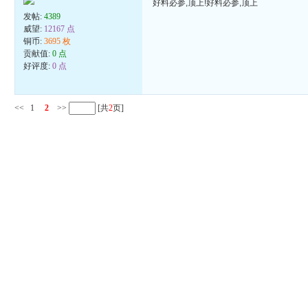
好料必参,顶上!好料必参,顶上
发帖:
4389
威望:
12167 点
铜币:
3695 枚
贡献值:
0 点
好评度:
0 点
<<
1
2
>>
[共
2
页]