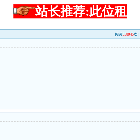
站长推荐:此位租
阅读
558945
次 