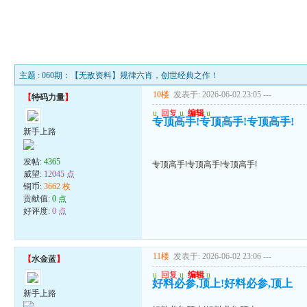
主题 : 060期：【无敌资料】规律六肖，创世经典之作！
10楼
发表于: 2026-06-02 23:05
---
【
特码力量
】
u
回复
u
编辑
u
专顶高手!专顶高手!专顶高手!
新手上路
发帖:
4365
专顶高手!专顶高手!专顶高手!
威望:
12045 点
铜币:
3662 枚
贡献值:
0 点
好评度:
0 点
11楼
发表于: 2026-06-02 23:06
---
【
水金蓝
】
u
回复
u
编辑
u
好料必参,顶上!好料必参,顶上
新手上路