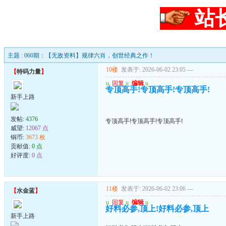
站
主题 : 060期：【无敌资料】规律六肖，创世经典之作！
10楼
发表于: 2026-06-02 23:05
---
【
特码力量
】
u
回复
u
编辑
u
专顶高手!专顶高手!专顶高手!
新手上路
发帖:
4376
专顶高手!专顶高手!专顶高手!
威望:
12067 点
铜币:
3673 枚
贡献值:
0 点
好评度:
0 点
11楼
发表于: 2026-06-02 23:06
---
【
水金蓝
】
u
回复
u
编辑
u
好料必参,顶上!好料必参,顶上
新手上路