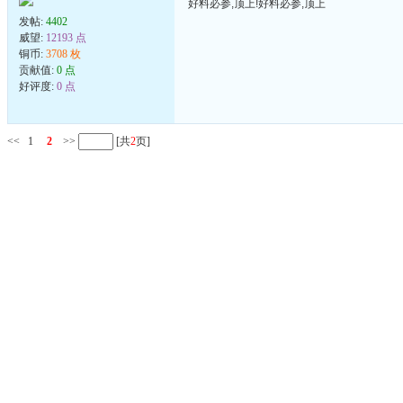
好料必参,顶上!好料必参,顶上
发帖:
4402
威望:
12193 点
铜币:
3708 枚
贡献值:
0 点
好评度:
0 点
<<
1
2
>>
[共
2
页]