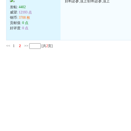
好料必参,顶上!好料必参,顶上
发帖:
4402
威望:
12193 点
铜币:
3708 枚
贡献值:
0 点
好评度:
0 点
<<
1
2
>>
[共
2
页]