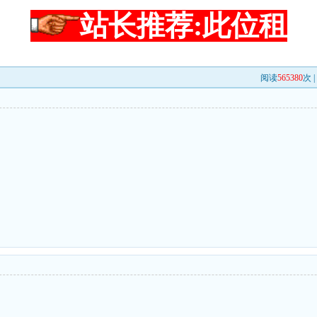
站长推荐:此位租
阅读
565380
次 