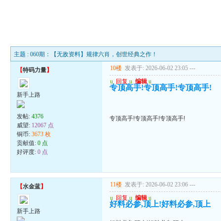
主题 : 060期：【无敌资料】规律六肖，创世经典之作！
10楼
发表于: 2026-06-02 23:05
---
【
特码力量
】
u
回复
u
编辑
u
专顶高手!专顶高手!专顶高手!
新手上路
发帖:
4376
专顶高手!专顶高手!专顶高手!
威望:
12067 点
铜币:
3673 枚
贡献值:
0 点
好评度:
0 点
11楼
发表于: 2026-06-02 23:06
---
【
水金蓝
】
u
回复
u
编辑
u
好料必参,顶上!好料必参,顶上
新手上路