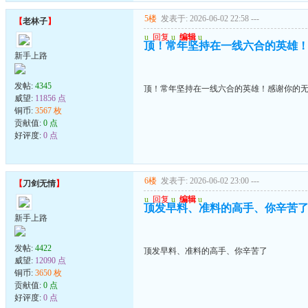
5楼
发表于: 2026-06-02 22:58
---
【
老林子
】
u
回复
u
编辑
u
顶！常年坚持在一线六合的英雄
新手上路
发帖:
4345
顶！常年坚持在一线六合的英雄！感谢你的
威望:
11856 点
铜币:
3567 枚
贡献值:
0 点
好评度:
0 点
6楼
发表于: 2026-06-02 23:00
---
【
刀剑无情
】
u
回复
u
编辑
u
顶发早料、准料的高手、你辛苦
新手上路
发帖:
4422
顶发早料、准料的高手、你辛苦了
威望:
12090 点
铜币:
3650 枚
贡献值:
0 点
好评度:
0 点