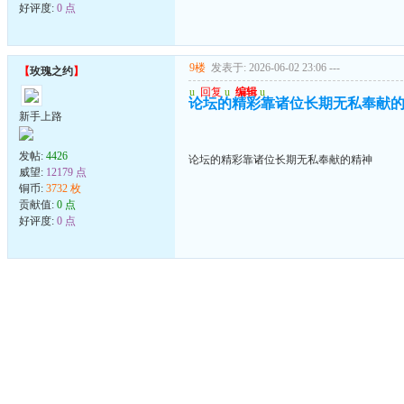
好评度:
0 点
9楼
发表于: 2026-06-02 23:06
---
【
玫瑰之约
】
u
回复
u
编辑
u
论坛的精彩靠诸位长期无私奉献
新手上路
发帖:
4426
论坛的精彩靠诸位长期无私奉献的精神
威望:
12179 点
铜币:
3732 枚
贡献值:
0 点
好评度:
0 点