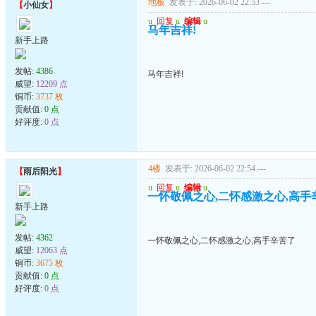
地板
发表于: 2026-06-02 22:53
---
【
小仙女
】
u
回复
u
编辑
u
马年吉祥!
新手上路
发帖:
4386
马年吉祥!
威望:
12209 点
铜币:
3737 枚
贡献值:
0 点
好评度:
0 点
4楼
发表于: 2026-06-02 22:54
---
【
雨后阳光
】
u
回复
u
编辑
u
一怀敬佩之心,二怀感激之心,高手
新手上路
发帖:
4362
一怀敬佩之心,二怀感激之心,高手辛苦了
威望:
12063 点
铜币:
3675 枚
贡献值:
0 点
好评度:
0 点