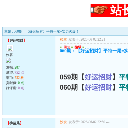
站
主题 : 060期：【好运招财】平特一尾=实力火爆！
楼主
发表于: 2026-06-02 22:21
---
【
好运招财
】
u
回复
u
编辑
u
060期：【好运招财】平特一尾=
侠客
发帖:
287
威望:
752 点
059期【
好运招财
】
平
铜币:
752 枚
贡献值:
0 点
060期【
好运招财
】
平
好评度:
0 点
沙发
发表于: 2026-06-02 22:50
---
【
柳蓝儿
】