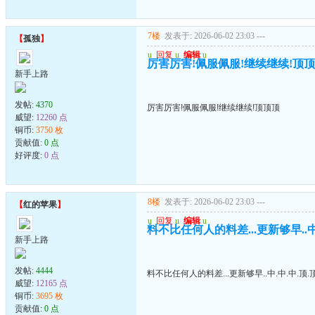
7楼
发表于: 2026-06-02 23:03
---
【
孤独
】
u
回复
u
编辑
u
厉害厉害!佩服佩服!继续继续!顶
新手上路
发帖:
4370
厉害厉害!佩服佩服!继续继续!顶顶顶
威望:
12260 点
铜币:
3750 枚
贡献值:
0 点
好评度:
0 点
8楼
发表于: 2026-06-02 23:03
---
【
红的苹果
】
u
回复
u
编辑
u
料不比任何人的料差...更新够早..中.
新手上路
发帖:
4444
料不比任何人的料差...更新够早..中.中.中.顶.顶
威望:
12165 点
铜币:
3695 枚
贡献值:
0 点