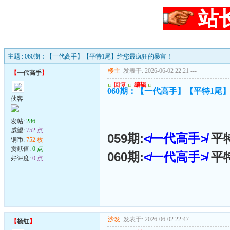
站
主题 : 060期：【一代高手】【平特1尾】给您最疯狂的暴富！
楼主
发表于: 2026-06-02 22:21
---
【
一代高手
】
u
回复
u
编辑
u
060期：【一代高手】【平特1尾
侠客
发帖:
286
威望:
752 点
059期:
≮一代高手≯
平
铜币:
752 枚
贡献值:
0 点
060期:
≮一代高手≯
平
好评度:
0 点
沙发
发表于: 2026-06-02 22:47
---
【
杨红
】