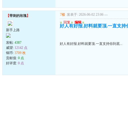
7楼
发表于: 2026-06-02 23:06
---
【
带刺的玫瑰
】
u
回复
u
编辑
u
好人有好报.好料就要顶.一直支持你到
新手上路
发帖:
4387
好人有好报.好料就要顶.一直支持你到底...
威望:
12142 点
铜币:
3709 枚
贡献值:
0 点
好评度:
0 点