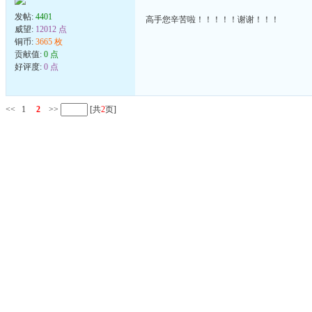
发帖:
4401
高手您辛苦啦！！！！！谢谢！！！
威望:
12012 点
铜币:
3665 枚
贡献值:
0 点
好评度:
0 点
<<
1
2
>>
[共
2
页]