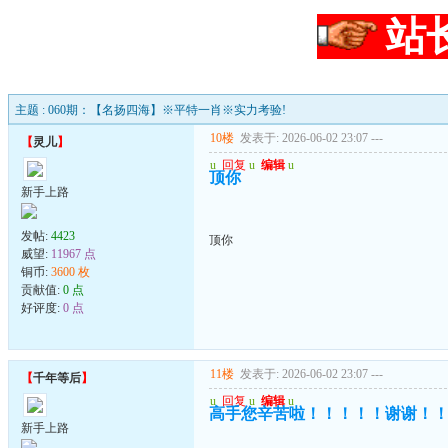
站
主题 : 060期：【名扬四海】※平特一肖※实力考验!
10楼
发表于: 2026-06-02 23:07
---
【
灵儿
】
u
回复
u
编辑
u
顶你
新手上路
发帖:
4423
顶你
威望:
11967 点
铜币:
3600 枚
贡献值:
0 点
好评度:
0 点
11楼
发表于: 2026-06-02 23:07
---
【
千年等后
】
u
回复
u
编辑
u
高手您辛苦啦！！！！！谢谢！
新手上路