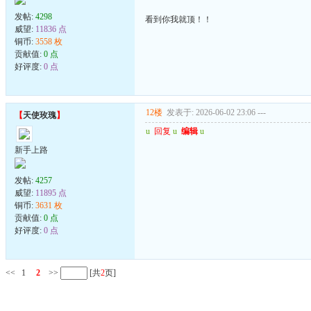
发帖:
4298
看到你我就顶！！
威望:
11836 点
铜币:
3558 枚
贡献值:
0 点
好评度:
0 点
12楼
发表于: 2026-06-02 23:06
---
【
天使玫瑰
】
u
回复
u
编辑
u
新手上路
发帖:
4257
威望:
11895 点
铜币:
3631 枚
贡献值:
0 点
好评度:
0 点
<<
1
2
>>
[共
2
页]