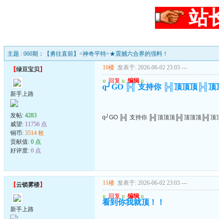
站
主题 : 060期：【勇往直前】<神奇平特>★震撼六合界的强料！
10楼
发表于: 2026-06-02 23:03
---
【
绿豆宝贝
】
u
回复
u
编辑
u
q╯GO ╠╣ 支持你 ╠╣顶顶顶╠╣
新手上路
发帖:
4283
q╯GO ╠╣ 支持你 ╠╣顶顶顶╠╣顶顶顶╠╣顶
威望:
11756 点
铜币:
3514 枚
贡献值:
0 点
好评度:
0 点
11楼
发表于: 2026-06-02 23:03
---
【
云锁雾楼
】
u
回复
u
编辑
u
看到你我就顶！！
新手上路