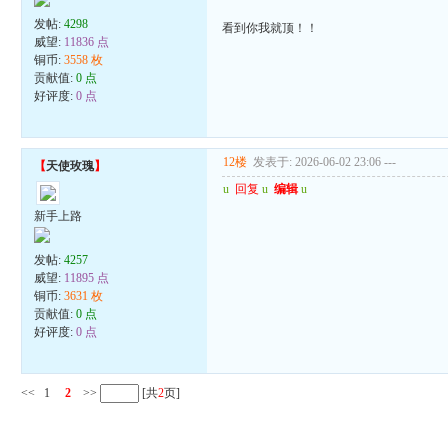
发帖:
4298
看到你我就顶！！
威望:
11836 点
铜币:
3558 枚
贡献值:
0 点
好评度:
0 点
12楼
发表于: 2026-06-02 23:06
---
【
天使玫瑰
】
u
回复
u
编辑
u
新手上路
发帖:
4257
威望:
11895 点
铜币:
3631 枚
贡献值:
0 点
好评度:
0 点
<<
1
2
>>
[共
2
页]