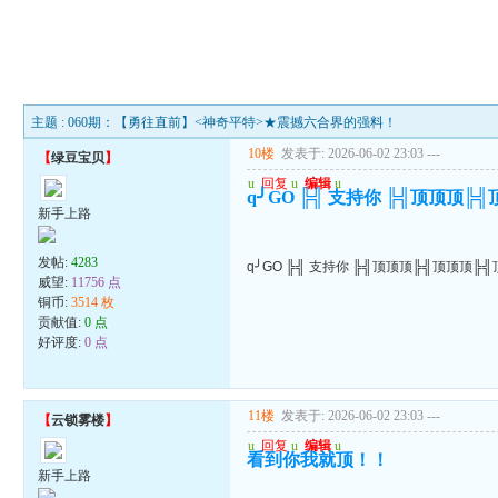
主题 : 060期：【勇往直前】<神奇平特>★震撼六合界的强料！
10楼
发表于: 2026-06-02 23:03
---
【
绿豆宝贝
】
u
回复
u
编辑
u
q╯GO ╠╣ 支持你 ╠╣顶顶顶╠
新手上路
发帖:
4283
q╯GO ╠╣ 支持你 ╠╣顶顶顶╠╣顶顶顶╠
威望:
11756 点
铜币:
3514 枚
贡献值:
0 点
好评度:
0 点
11楼
发表于: 2026-06-02 23:03
---
【
云锁雾楼
】
u
回复
u
编辑
u
看到你我就顶！！
新手上路