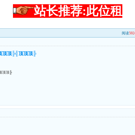
站长推荐:此位租
阅读
592
╣顶顶顶╠╣顶顶顶╠
╣顶顶顶╠