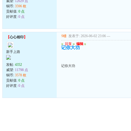
威望:
12029 点
铜币:
3596 枚
贡献值:
0 点
好评度:
0 点
9楼
发表于: 2026-06-02 23:06
---
【
心心相印
】
u
回复
u
编辑
u
记你大功
新手上路
发帖:
4352
记你大功
威望:
11798 点
铜币:
3578 枚
贡献值:
0 点
好评度:
0 点