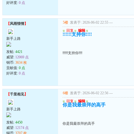
好评度:
0 点
5楼
发表于: 2026-06-02 22:55
---
【
风雨惜情
】
u
回复
u
编辑
u
!!!!!!支持你!!!!
新手上路
发帖:
4421
!!!!!!支持你!!!!
威望:
12069 点
铜币:
3634 枚
贡献值:
0 点
好评度:
0 点
6楼
发表于: 2026-06-02 22:56
---
【
千里相见
】
u
回复
u
编辑
u
你是我最崇拜的高手
新手上路
发帖:
4450
你是我最崇拜的高手
威望:
12174 点
铜币:
3707 枚