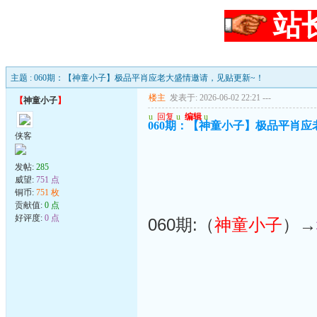
站
主题 : 060期：【神童小子】极品平肖应老大盛情邀请，见贴更新~！
楼主
发表于: 2026-06-02 22:21
---
【
神童小子
】
u
回复
u
编辑
u
060期：【神童小子】极品平肖应
侠客
发帖:
285
威望:
751 点
铜币:
751 枚
贡献值:
0 点
好评度:
0 点
060期:（
神童小子
）→