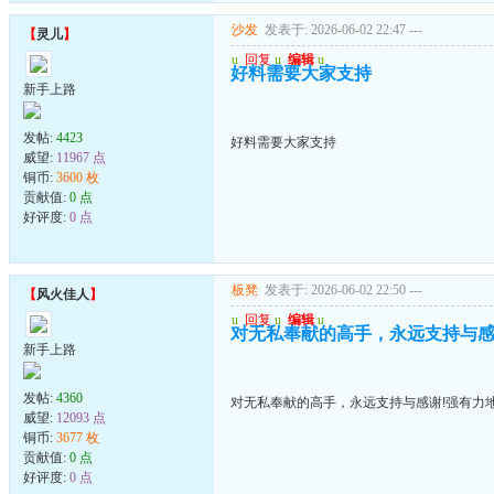
沙发
发表于: 2026-06-02 22:47
---
【
灵儿
】
u
回复
u
编辑
u
好料需要大家支持
新手上路
发帖:
4423
好料需要大家支持
威望:
11967 点
铜币:
3600 枚
贡献值:
0 点
好评度:
0 点
板凳
发表于: 2026-06-02 22:50
---
【
风火佳人
】
u
回复
u
编辑
u
对无私奉献的高手，永远支持与感
新手上路
发帖:
4360
对无私奉献的高手，永远支持与感谢!强有力
威望:
12093 点
铜币:
3677 枚
贡献值:
0 点
好评度:
0 点