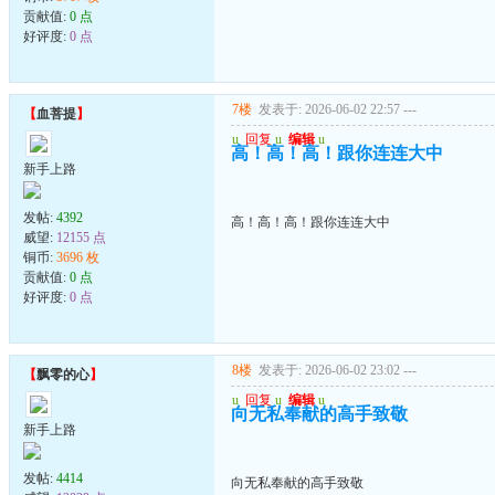
贡献值:
0 点
好评度:
0 点
7楼
发表于: 2026-06-02 22:57
---
【
血菩提
】
u
回复
u
编辑
u
高！高！高！跟你连连大中
新手上路
发帖:
4392
高！高！高！跟你连连大中
威望:
12155 点
铜币:
3696 枚
贡献值:
0 点
好评度:
0 点
8楼
发表于: 2026-06-02 23:02
---
【
飘零的心
】
u
回复
u
编辑
u
向无私奉献的高手致敬
新手上路
发帖:
4414
向无私奉献的高手致敬