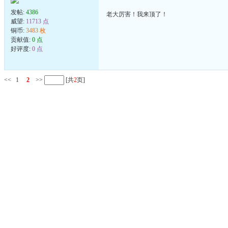
发帖:
4386
老大厉害！我来顶了！
威望:
11713 点
铜币:
3483 枚
贡献值:
0 点
好评度:
0 点
<<
1
2
>>
[共
2
页]