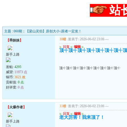
站
主题 : 060期：【梁山灵伯】原创大小↓跟者一定发！
10楼
发表于: 2026-06-02 23:06
---
【
乖妹妹
】
u
回复
u
编辑
u
顶┽顶┽顶┽顶┽顶┽顶┽顶┽
新手上路
发帖:
4295
顶┽顶┽顶┽顶┽顶┽顶┽顶┽顶┽顶┽
威望:
11973 点
铜币:
3621 枚
贡献值:
0 点
好评度:
0 点
11楼
发表于: 2026-06-02 23:06
---
【
火爆作者
】
u
回复
u
编辑
u
老大厉害！我来顶了！
新手上路