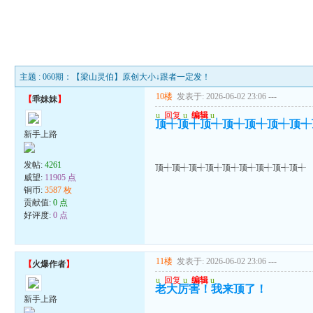
主题 : 060期：【梁山灵伯】原创大小↓跟者一定发！
10楼
发表于: 2026-06-02 23:06
---
【
乖妹妹
】
u
回复
u
编辑
u
顶┽顶┽顶┽顶┽顶┽顶┽顶┽
新手上路
发帖:
4261
顶┽顶┽顶┽顶┽顶┽顶┽顶┽顶┽顶┽
威望:
11905 点
铜币:
3587 枚
贡献值:
0 点
好评度:
0 点
11楼
发表于: 2026-06-02 23:06
---
【
火爆作者
】
u
回复
u
编辑
u
老大厉害！我来顶了！
新手上路