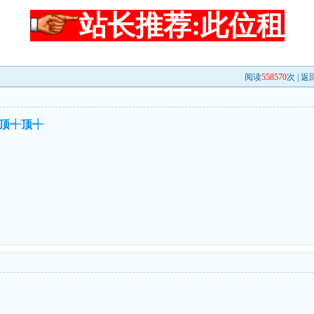
站长推荐:此位租
阅读
558570
次 |
返
顶┽顶┽