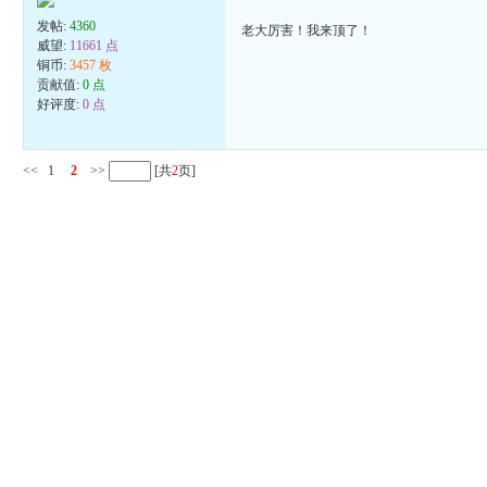
发帖:
4360
老大厉害！我来顶了！
威望:
11661 点
铜币:
3457 枚
贡献值:
0 点
好评度:
0 点
<<
1
2
>>
[共
2
页]