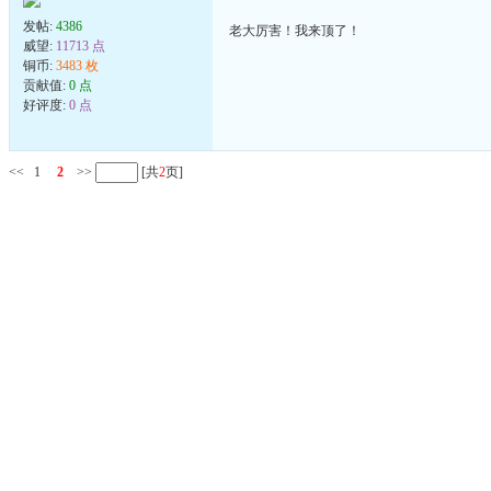
发帖:
4386
老大厉害！我来顶了！
威望:
11713 点
铜币:
3483 枚
贡献值:
0 点
好评度:
0 点
<<
1
2
>>
[共
2
页]