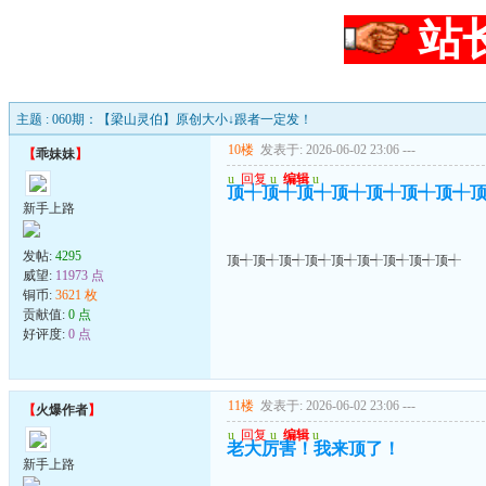
站
主题 : 060期：【梁山灵伯】原创大小↓跟者一定发！
10楼
发表于: 2026-06-02 23:06
---
【
乖妹妹
】
u
回复
u
编辑
u
顶┽顶┽顶┽顶┽顶┽顶┽顶┽
新手上路
发帖:
4295
顶┽顶┽顶┽顶┽顶┽顶┽顶┽顶┽顶┽
威望:
11973 点
铜币:
3621 枚
贡献值:
0 点
好评度:
0 点
11楼
发表于: 2026-06-02 23:06
---
【
火爆作者
】
u
回复
u
编辑
u
老大厉害！我来顶了！
新手上路