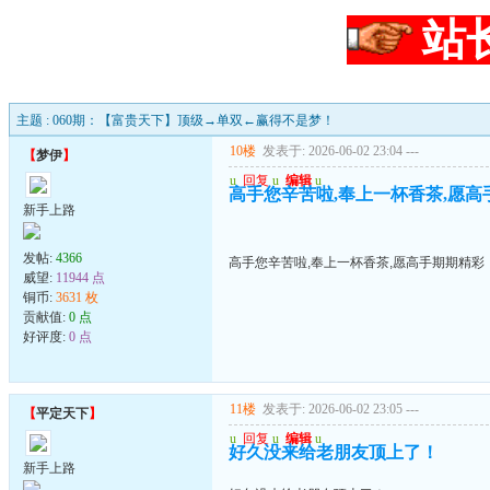
站
主题 : 060期：【富贵天下】顶级→单双←赢得不是梦！
10楼
发表于: 2026-06-02 23:04
---
【
梦伊
】
u
回复
u
编辑
u
高手您辛苦啦,奉上一杯香茶,愿高
新手上路
发帖:
4366
高手您辛苦啦,奉上一杯香茶,愿高手期期精彩
威望:
11944 点
铜币:
3631 枚
贡献值:
0 点
好评度:
0 点
11楼
发表于: 2026-06-02 23:05
---
【
平定天下
】
u
回复
u
编辑
u
好久没来给老朋友顶上了！
新手上路