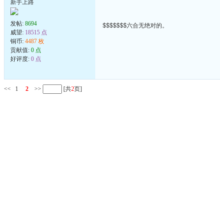
新手上路
发帖:
8694
$$$$$$$六合无绝对的。
威望:
18515 点
铜币:
4487 枚
贡献值:
0 点
好评度:
0 点
<<
1
2
>>
[共
2
页]